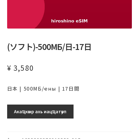
(ソフト)-500МБ/日-17日
¥
3,580
日本 | 500МБ/ҽны | 17日間
日
Акаҵкәыр ахь иацҵатәуп
本
(ソ
フ