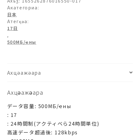
ト
Ахьӡ:
1655262876016550-017
バ
Акатегориа:
日本
ン
Атегқәа:
ク)-500МБ/
17日
日-17
,
日
500МБ/ҽны
ашәагаа
Ахцәажәара
Ахцәажәара
データ容量: 500МБ/ҽны
: 17
: 24時間制(アクティベら24時間単位)
高速データ超過後: 128kbps