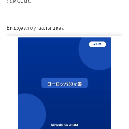
: СМССМС
Еидҳәалоу аалыҵқәа