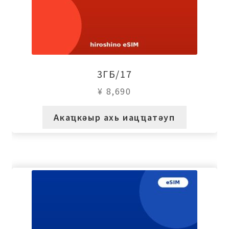
3ГБ/17
¥
8,690
Акаҵкәыр ахь иацҵатәуп