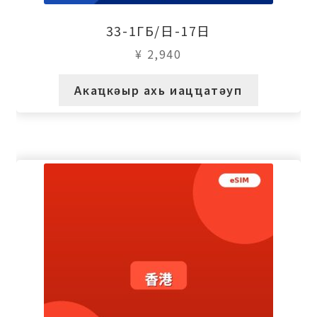
33-1ГБ/日-17日
¥
2,940
Акаҵкәыр ахь иацҵатәуп