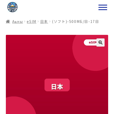
ナ
コ
ビ
ン
ゲ
テ
Аҩны
еSIM
日本
(ソフト)-500МБ/日-17日
ー
ン
シ
ツ
ョ
ス
ン
キ
へ
ッ
ス
プ
キ
プ
プ