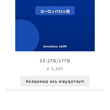
33-2ГБ/17ГБ
¥
5,300
Акаҵкәыр ахь иацҵатәуп