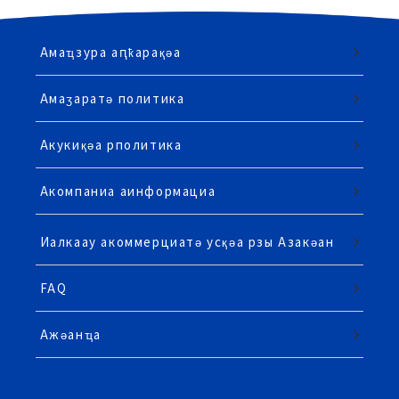
Амаҵзура аԥҟарақәа
Амаӡаратә политика
Акукиқәа рполитика
Акомпаниа аинформациа
Иалкаау акоммерциатә усқәа рзы Азакәан
FAQ
Ажәанҵа